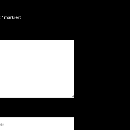
t
*
markiert