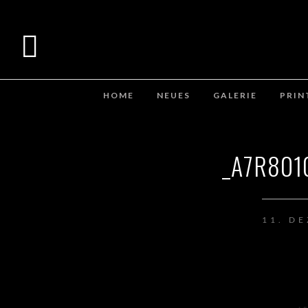
HOME
NEUES
GALERIE
PRIN
_A7R801
11. D