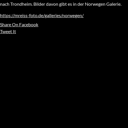
nach Trondheim. Bilder davon gibt es in der Norwegen Galerie.
https://mreiss-foto.de/galleries/norwegen/
Share On Facebook
Tweet It
LEAVE A REPLY
Schreibe einen Kommentar
Deine E-Mail-Adresse wird nicht veröffentlicht.
Erforderliche
Felder sind mit
*
markiert